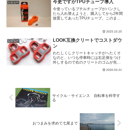
今更ですがTPUチューブ導入
レビュー
今使っているブチルチューブがパンクし
たら入れ替えようと、購入してから2年間
放置してあったTPUチューブ。このまま
腐らせておくのはもったいないのでいい
加減にTPUチューブ導入です。
2025.10.25
LOOK互換クリートでコストダウ
レビュー
ン
わたしくしクリートキャッチがへたくそ
なのと、いつも停車時には右足側をつけ
外しするので右のクリートのゴムが先に
逝ってしまわれたようです。ここらで
2020.03.21
LOOK純正ではなく互換クリートに交換
してあげてリフレッシュとコストダウン
です。
サイクル・サイエンス 自転車を科学す
る
おつまみを求めて七尾まで