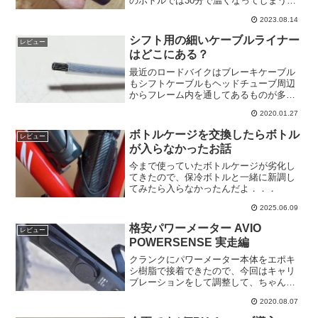
のボトルでは30分で温くなってしまうん
ですよね。なのでマジの真空断熱ボトル
2023.08.14
を導入いたしましょう。
シフト用の細いケーブルライナー
レビュー
はどこにある？
最近のロードバイクはブレーキケーブル
もシフトケーブルもヘッドチューブ周辺
からフレーム内を通してあるものが多い
と思います。そんなフレームに使われて
2020.01.27
いる細いケーブルライナーを探し求める
お話。
ボトルケージを交換したらボトル
レビュー
が入らなかったお話
今まで使っていたボトルケージが劣化し
てきたので、保冷ボトルと一緒に新調し
てみたら入らなかったんだよ．．．
2025.06.09
格安パワーメーター AVIO
レビュー
POWERSENSE 実走編
クランクにパワーメーター本体をエポキ
シ樹脂で接着できたので、今回はキャリ
ブレーションをして調整して、ちゃんと
パワーが検出できるのか実走で確かめて
2020.08.07
いきますね。