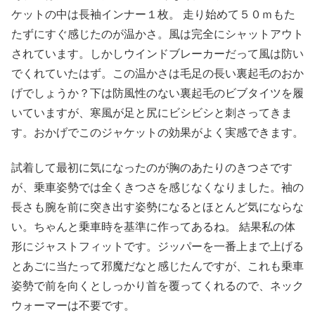
ケットの中は長袖インナー１枚。 走り始めて５０ｍもた
たずにすぐ感じたのが温かさ。風は完全にシャットアウト
されています。しかしウインドブレーカーだって風は防い
でくれていたはず。この温かさは毛足の長い裏起毛のおか
げでしょうか？下は防風性のない裏起毛のビブタイツを履
いていますが、寒風が足と尻にビシビシと刺さってきま
す。おかげでこのジャケットの効果がよく実感できます。
試着して最初に気になったのが胸のあたりのきつさです
が、乗車姿勢では全くきつさを感じなくなりました。袖の
長さも腕を前に突き出す姿勢になるとほとんど気にならな
い。ちゃんと乗車時を基準に作ってあるね。 結果私の体
形にジャストフィットです。ジッパーを一番上まで上げる
とあごに当たって邪魔だなと感じたんですが、これも乗車
姿勢で前を向くとしっかり首を覆ってくれるので、ネック
ウォーマーは不要です。