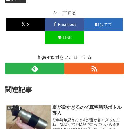
シェアする
X
Facebook
はてブ
LINE
hige-momiをフォローする
関連記事
夏が暑すぎるので真空断熱ボトル
レビュー
導入
毎年毎年思うんですが夏が暑すぎるんよ
ね。気温28℃の状況で走っていたら通常